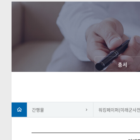
총서
간행물
워킹페이퍼(미래군사전