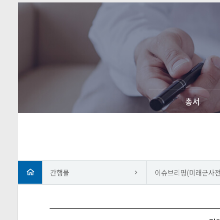
총서
간행물
이슈브리핑(미래군사전